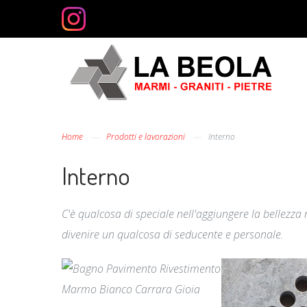
Home
Prodotti e lavorazioni
Interno
Interno
C'è qualcosa di speciale nell'aggiungere la bellezza 
divenire un qualcosa di seducente e personale.