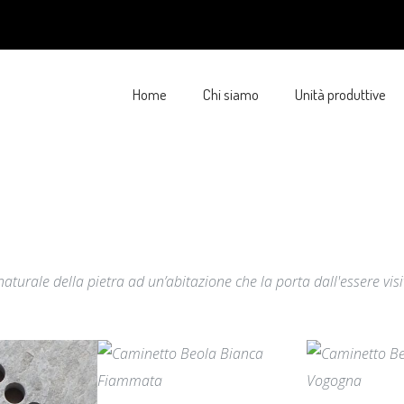
Home
Chi siamo
Unità produttive
naturale della pietra ad un’abitazione che la porta dall'essere vi