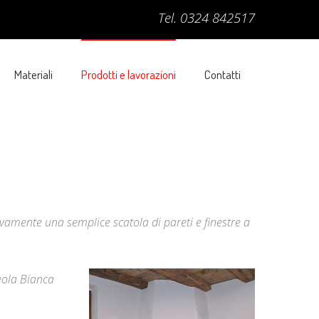
Tel. 0324 842517
Materiali
Prodotti e lavorazioni
Contatti
sivamente una semplice scatola di pareti e finestre a