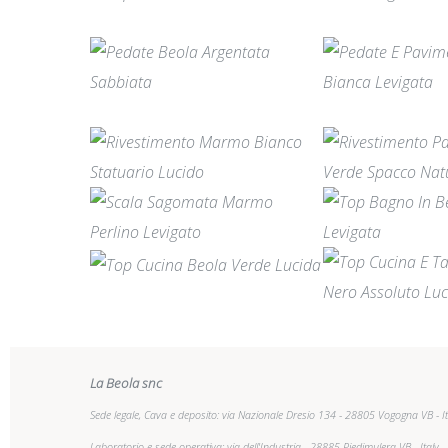
La Beola snc
Sede legale, Cava e deposito: via Nazionale Dresio 134 - 28805 Vogogna VB - It
Laboratorio e sede operativa: via dell'Industria - 28885 Piedimulera VB - Italy