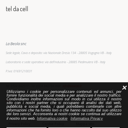
tel da cell
La Beola snc
Sede legale, Cava e deposito: via Nazionale Dresio 134 - 28805 Vogogna VB - Italy
Laboratorio e sede operativa: via dell'Industria - 28885 Piedimulera VB - Italy
P.Iva: 01691210031
Tel. 0324 842517 - Tel. 0324 842784 mail :
info@labeola.it
❌
Utilizziamo i cookie per personalizzare contenuti ed annunci, per
fornire funzionalità dei social media e per analizzare il nostro traffico.
Condividiamo inoltre informazioni sul modo in cui utilizza il nostro
sito con i nostri partner che si occupano di analisi dei dati web,
pubblicità e social media, i quali potrebbero combinarle con altre
informazioni che ha fornito loro o che hanno raccolto dal suo utilizzo
dei loro servizi. Acconsenta ai nostri cookie se continua ad utilizzare
il nostro sito web.
Informativa cookie
Informativa Privacy
Privacy Policy
Cookie Policy
Mappa sito