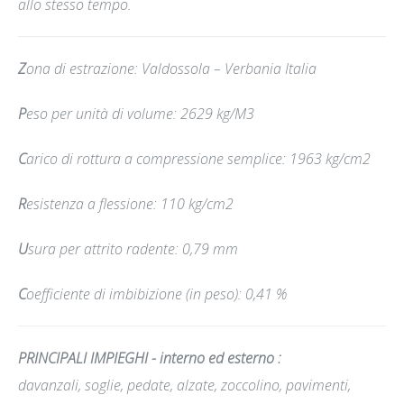
allo stesso tempo.
Z
ona di estrazione: Valdossola – Verbania Italia
P
eso per unità di volume: 2629 kg/M3
C
arico di rottura a compressione semplice: 1963 kg/cm2
R
esistenza a flessione: 110 kg/cm2
U
sura per attrito radente: 0,79 mm
C
oefficiente di imbibizione (in peso): 0,41 %
PRINCIPALI IMPIEGHI - interno ed esterno
:
davanzali, soglie, pedate, alzate, zoccolino, pavimenti,